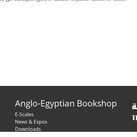
Anglo-Egyptian Bookshop
E-Scales
News & Expos
Downloads
News