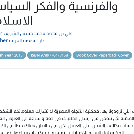
والفرنسية والفكر السيا
الاسلا
علي بن محمد محمد حسين الشريف
r
دار النهضة العربية
sher
sh Year
2015
ISBN
9789770478158
Book Cover
Paperback Cover
التي تزودونا بها, فمكتبة الأنجلو المصرية لا تشارك معلوماتكم الش
كتبة لكى نتمكن من ارسال الطلبات فى دقه و سرعة الى العنوان المذك
م حساب تكاليف الشحن على العميل لكن فى حاله ان هناك خطأ فى الارس
المكتبة اما بالنسبة للاختبارات النفسية لا يمكن استرجاعها لاى