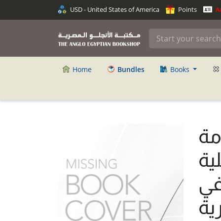
USD - United States of America
Points
An
Home
Bundles
Books
مة
لية
في
ية