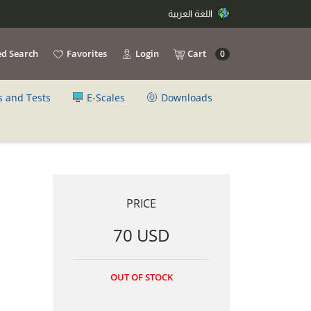
اللغة العربية
d Search
Favorites
Login
Cart
0
s and Tests
E-Scales
Downloads
PRICE
70 USD
OUT OF STOCK