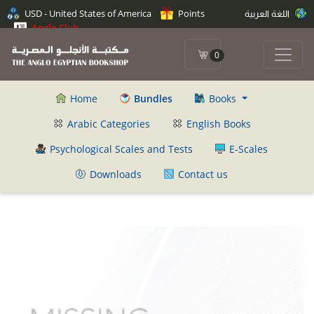
اللغة العربية
Points
USD - United States of America
Anglo Club
0
Home
Bundles
Books
Arabic Categories
English Books
Psychological Scales and Tests
E-Scales
Downloads
Contact us