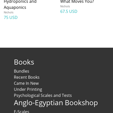
Hydroponics and
What Moves You?
Nichols
Aquaponics
67.5 USD
Nichols
75 USD
Books
Bundles
Recent Books
Came In New
Under Printing
Psychological Scales and Tests
Anglo-Egyptian Bookshop
E-Scales