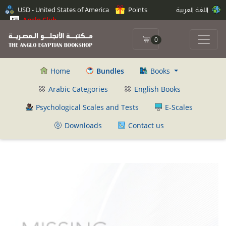
USD - United States of America
Points
اللغة العربية
Anglo Club
0
Home
Bundles
Books
Arabic Categories
English Books
Psychological Scales and Tests
E-Scales
Downloads
Contact us