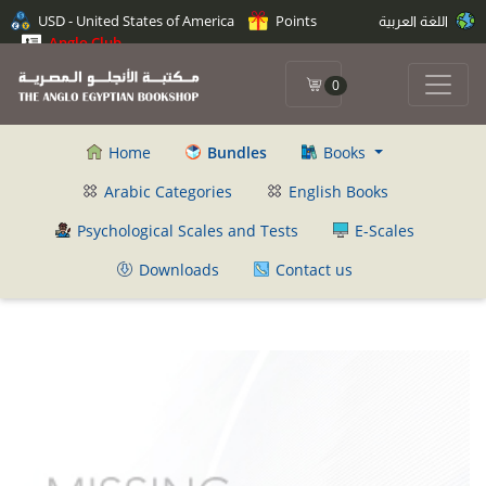
اللغة العربية
Points
USD - United States of America
Anglo Club
0
Home
Bundles
Books
Arabic Categories
English Books
Psychological Scales and Tests
E-Scales
Downloads
Contact us