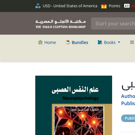
USD - United States of America
Points
An
Home
Bundles
Books
بى
Autho
Publi
Publi