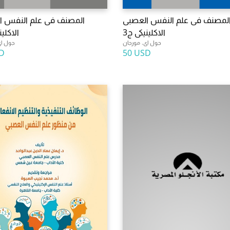
لمصنف فى علم النفس العصبى
المصنف فى علم النفس ا
الاكلينيكى ج3
الاكلين
جول اى. مورجان
جول اى
D
50 USD