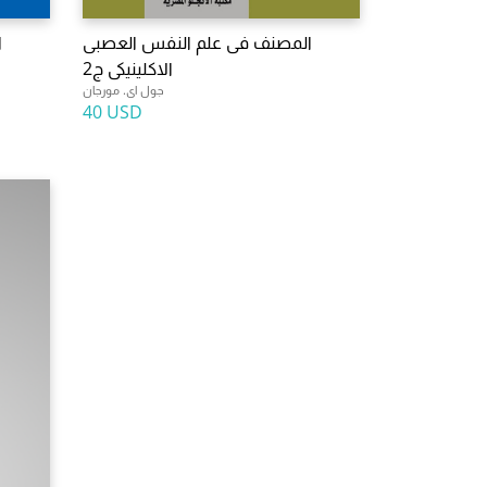
المصنف فى علم النفس العصبى
ا
الاكلينيكى ج2
جول اى. مورجان
40 USD