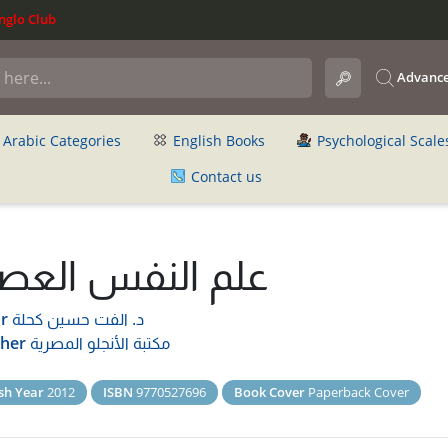
glo Club
Advance
Arabic Categories
English Books
Psychological Scale
Contact us
علم النفس العص
د. الفت حسين كحلة
r
مكتبة الأنجلو المصرية
sher
sh Year
2012
ISBN
9770527696
Book Cover
Paperback Cover