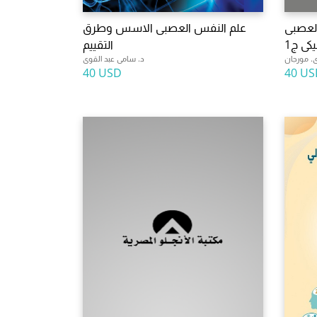
لعصبى
علم النفس العصبى الاسس وطرق
يكى ج1
التقييم
. مورجان
د. سامى عبد القوى
40 USD
40 US