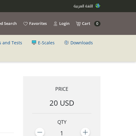
اللغة العربية
d Search
Favorites
Login
Cart
0
s and Tests
E-Scales
Downloads
PRICE
20 USD
QTY
1