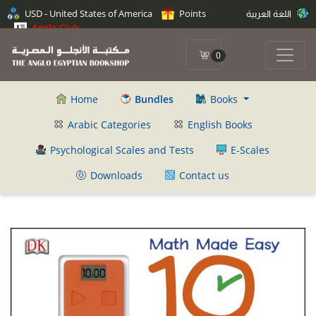
USD - United States of America
Points
اللغة العربية
Anglo Club
0
Home
Bundles
Books
Arabic Categories
English Books
Psychological Scales and Tests
E-Scales
Downloads
Contact us