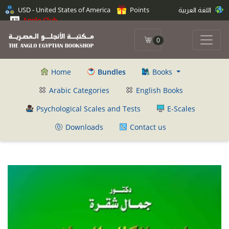
اللغة العربية
Points
USD - United States of America
Anglo Club
0
Home
Bundles
Books
Arabic Categories
English Books
Psychological Scales and Tests
E-Scales
Downloads
Contact us