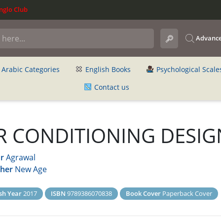
glo Club
Advance
Arabic Categories
English Books
Psychological Scale
Contact us
R CONDITIONING DESIG
r
Agrawal
sher
New Age
sh Year
2017
ISBN
9789386070838
Book Cover
Paperback Cover