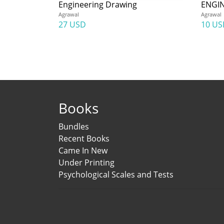
Engineering Drawing
ENGI
Agrawal
Agrawal
27 USD
10 US
Books
Bundles
Recent Books
Came In New
Under Printing
Psychological Scales and Tests