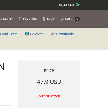
اللغة العربية
d Search
Favorites
Login
Cart
0
s and Tests
E-Scales
Downloads
N
PRICE
47.9 USD
OUT OF STOCK