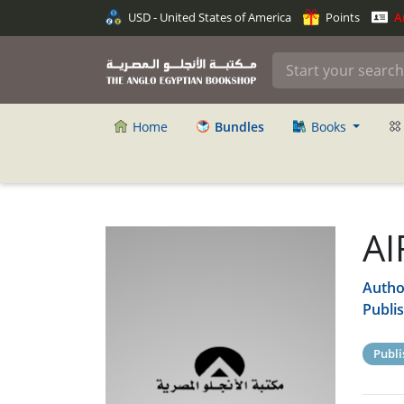
USD - United States of America
Points
An
Home
Bundles
Books
AI
Autho
Publi
Publi