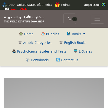
USD - United States of America
Points
اللغة العربية
Anglo Club
0
Home
Bundles
Books
Arabic Categories
English Books
Psychological Scales and Tests
E-Scales
Downloads
Contact us