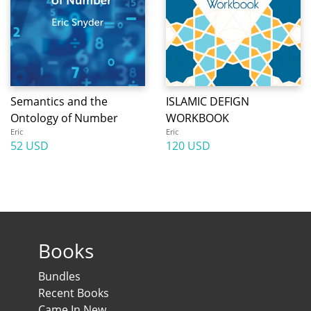
Semantics and the
ISLAMIC DEFIGN
Ontology of Number
WORKBOOK
Eric
Eric
52 USD
120 USD
Books
Bundles
Recent Books
Came In New