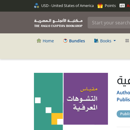
USD - United States of America
Points
An
Home
Bundles
Books
ية
Autho
Publi
Publi