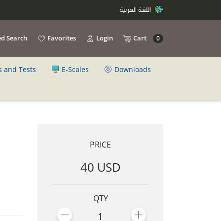
اللغة العربية
d Search
Favorites
Login
Cart
0
s and Tests
E-Scales
Downloads
PRICE
40 USD
QTY
1