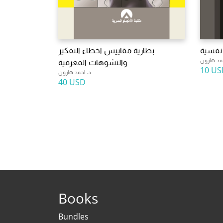
 نفسية
بطارية مقاييس اخطاء التفكير
حمد هارون
والتشوهات المعرفية
10 US
د. احمد هارون
40 USD
Books
Bundles