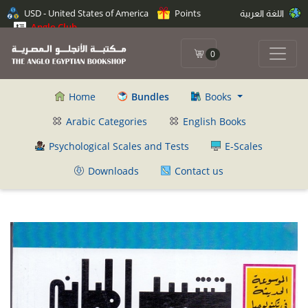
اللغة العربية
Points
USD - United States of America
Anglo Club
0
Home
Bundles
Books
Arabic Categories
English Books
Psychological Scales and Tests
E-Scales
Downloads
Contact us