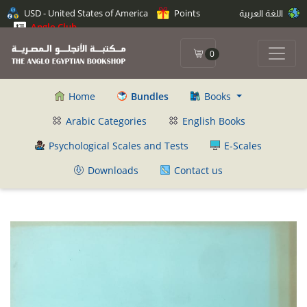
اللغة العربية
Points
USD - United States of America
Anglo Club
0
Home
Bundles
Books
Arabic Categories
English Books
Psychological Scales and Tests
E-Scales
Downloads
Contact us