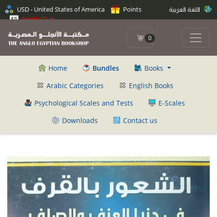
اللغة العربية
Points
USD - United States of America
Anglo Club
0
Home
Bundles
Books
Arabic Categories
English Books
Psychological Scales and Tests
E-Scales
Downloads
Contact us