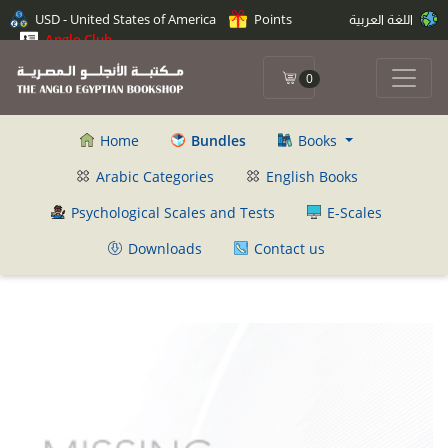
اللغة العربية
Points
USD - United States of America
Anglo Club
0
Home
Bundles
Books
Arabic Categories
English Books
Psychological Scales and Tests
E-Scales
Downloads
Contact us