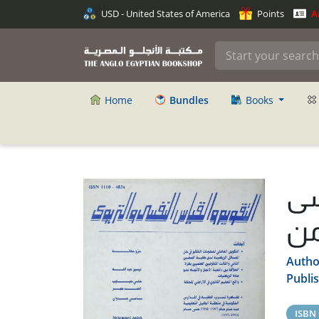
USD - United States of America
Points
An
Home
Bundles
Books
سى
من
Autho
Publi
ISBN