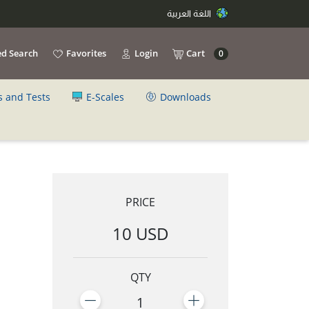
اللغة العربية
d Search
Favorites
Login
Cart
0
s and Tests
E-Scales
Downloads
PRICE
10 USD
QTY
1