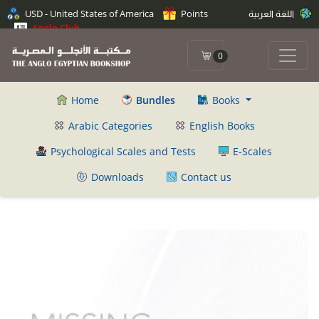
اللغة العربية
Points
USD - United States of America
Anglo Club
0
Home
Bundles
Books
Arabic Categories
English Books
Psychological Scales and Tests
E-Scales
Downloads
Contact us