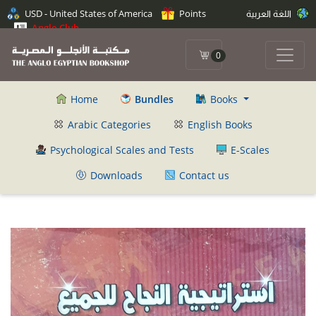
اللغة العربية
Points
USD - United States of America
Anglo Club
0
Home
Bundles
Books
Arabic Categories
English Books
Psychological Scales and Tests
E-Scales
Downloads
Contact us