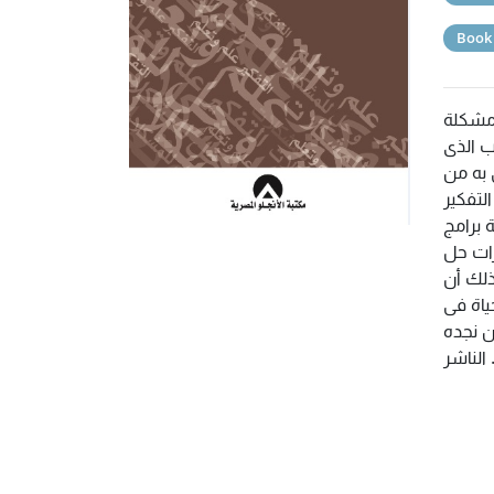
Book
 مشكلة
ب الذى
ق به من
لتفكير
ة برامج
رات حل
ذلك أن
ياة فى
ن نجده
 الناشر