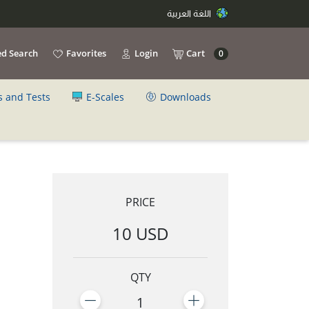
اللغة العربية
d Search
Favorites
Login
Cart
0
s and Tests
E-Scales
Downloads
PRICE
10 USD
QTY
1