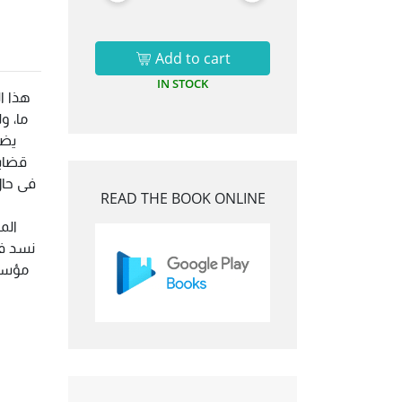
Add to cart
IN STOCK
هذا ا
ما، و
يضم
قضايا
فى حال 
READ THE BOOK ONLINE
الم
نسد فر
مؤسسا