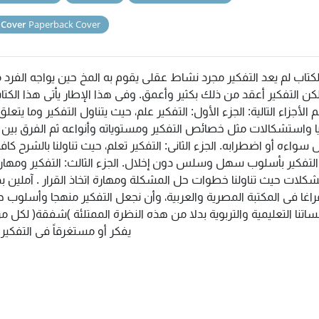
 Cover
Paperback Cover
لكتاب لم يعد التفكير مجرد نشاط عقلى يقوم به المخ حين يواجه الفرد
لكن التفكير أعقد من ذلك بكثير وأعمق. وفى هذا الإطار يأتى هذا الكتا
 الأجزاء التالية: الجزء الأول: التفكير علم، حيث يتناول التفكير وما يتعل
 واستشكالات مثل خصائص التفكير ومستوياته وأنواعه ثم الفرق بين ا
سواءه أو اضطرابه. الجزء الثانى: التفكير تعلم، حيث تناولنا بالشرح كاف
التفكير بأسلوب سهل وسلس دون إخلال. الجزء الثالث: التفكير ومها
شكلات حيث تناولنا خطوات حل المشكلة ومهارة اتخاذ القرار . آملين ب
اغا فى المكتبة المصرية والعربية، وأن نجعل التفكير منهجا وأسلوب ح
تنا التعليمية والتربوية بدلا من هذه النظرة الممتلئة )شفقة( لكل م
يفكر أو مستغرقاً فى التفكير.