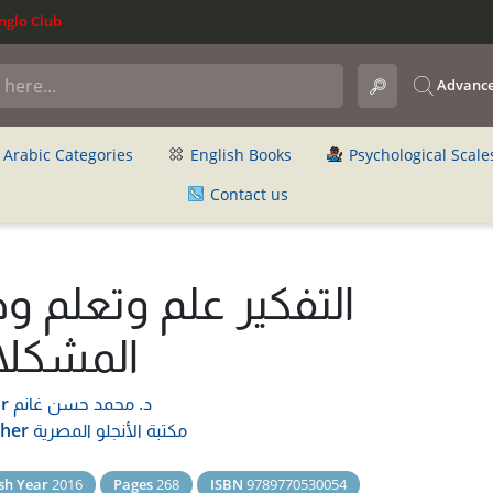
glo Club
Advance
Arabic Categories
English Books
Psychological Scale
Contact us
التفكير علم وتعلم و
المشكل
د. محمد حسن غانم
r
مكتبة الأنجلو المصرية
sher
sh Year
2016
Pages
268
ISBN
9789770530054