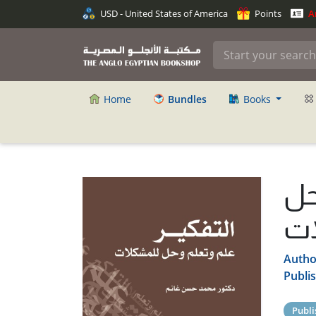
USD - United States of America
Points
An
Home
Bundles
Books
حل
ات
Autho
Publi
Publi