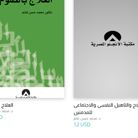
اج والتاهيل النفسى والاجتماعى
العلاج 
د. محمد 
للمدمنين
D
د. محمد حسن غانم
12 USD