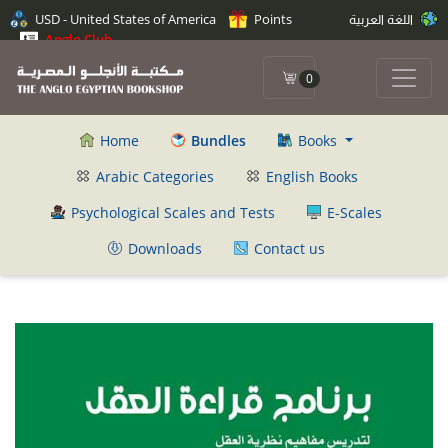
اللغة العربية
Points
USD - United States of America
Anglo Club
0
Home
Bundles
Books
Arabic Categories
English Books
Psychological Scales and Tests
E-Scales
Downloads
Contact us