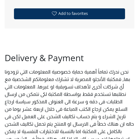
Add to favorites
Delivery & Payment
نحن ندرك تماماً أهمية حماية خصوصية المعلومات التي تزودونا
بها, فمكتبة الأنجلو المصرية لا تشارك معلوماتكم الشخصية مع
أي شركات أخرى لأهداف تسويقية او غيرها. المعلومات التي
نطلبها تستخدم فقط بواسطة المكتبة لكى نتمكن من ارسال
الطلبات فى دقه و سرعة الى العنوان المذكور سياسة ارجاع
السلع يمكن ارجاع الكتب المباعة فى خلال اربعة عشر يوما من
تاريخ الشراء و يتم حساب تكاليف الشحن على العميل لكن فى
حاله ان هناك خطأ فى الارسال او المنتج يتم تحمل تكاليف الشحن
بالكامل على المكتبة اما بالنسبة للاختبارات النفسية لا يمكن
استرجاعها لاى سبب كان الا اذا كان هناك خطأ فى الشحن من