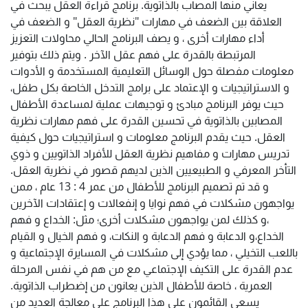
يعاني منها المصاب بالذاتوية. برنامج قراءة العقل يبحث في
العلاقة بين الضعف في مهارات "نظرية العقل" و الضعف في
أداء مهارات أخرى ، و يصف البرنامج الحالي محاولات التعزيز
المرتبطة بالقدرة على فهم عقل الآخر . ويتم ذلك بتوفير
معلومات مفصلة حول الوسائل التعليمية المستخدمة و الأدوات
و الاستراتيجيات و الإعتماد على برامج التدخل الخاصة بكل طفل،
حيث يوفر البرنامج مبادئ و توجيهات عملية لمساعدة الأطفال
المصابين بالذاتوية في تحسين القدرة على فهم مهارات نظرية
العقل. حيث يقدم البرنامج معلومات و استراتيجيات حول كيفية
تدريس مهارات و مفاهيم نظرية العقل للأفراد الذاتويين و ذوي
التأخر المعرفي و الطبيعيين الذين لديهم قصور في نظرية العقل.
و قد تم تصميم البرنامج للأطفال من عمر 4 : 13 عام ، ممن
يواجهون مشكلات في فهم نوايا و إنفعالات و إعتقادات الآخرين
،و كذلك لمن يواجهون مشكلات أخرى؛ مثل: الخداع و فهم
الخداع،و الدعابة و فهم الدعابة و النكات، و فهم الخيال و القيام
باللعب التخيلي ، مما يؤدي إلى مشكلات في المسايرة الإجتماعية و
عدم القدرة على التكيف الإجتماعي مع من هم في نفس المرحلة
العمرية ، خاصة للأطفال الذين يعانون من إضطراب الذاتوية.
يسعى القائمون على هذا البرنامج على معالجة العديد من