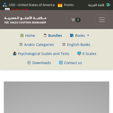
اللغة العربية
Points
USD - United States of America
Anglo Club
0
Home
Bundles
Books
Arabic Categories
English Books
Psychological Scales and Tests
E-Scales
Downloads
Contact us