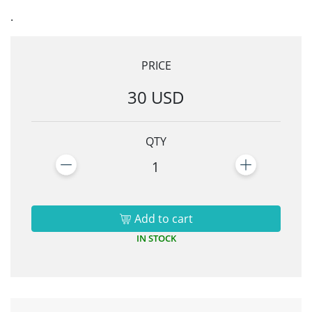
.
PRICE
30 USD
QTY
1
Add to cart
IN STOCK