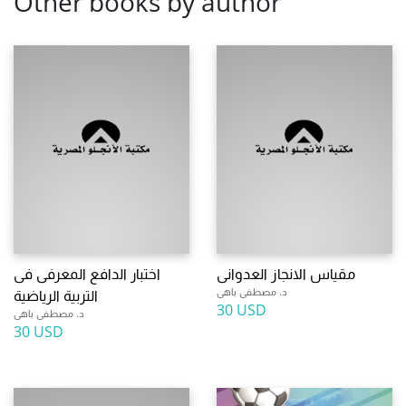
Other books by author
مقياس الانجاز العدوانى
اختبار الدافع المعرفى فى
د. مصطفى باهى
التربية الرياضية
30 USD
د. مصطفى باهى
30 USD