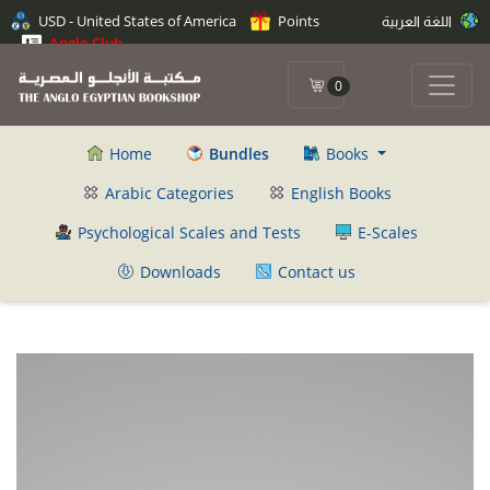
اللغة العربية
Points
USD - United States of America
Anglo Club
0
Home
Bundles
Books
Arabic Categories
English Books
Psychological Scales and Tests
E-Scales
Downloads
Contact us