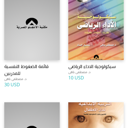
سيكولوجية الاداء الرياضى
قائمة الضغوط النفسية
د. مصطفى باهى
للمدربين
10 USD
د. مصطفى باهى
30 USD