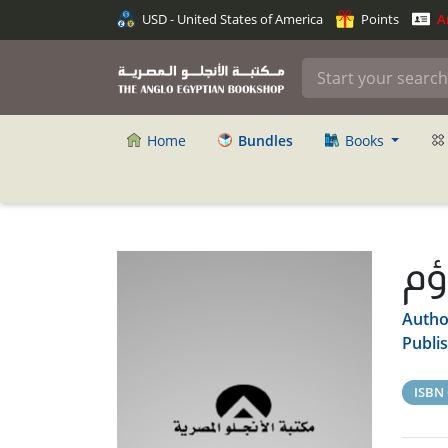
USD - United States of America
Points
An
Home
Bundles
Books
ؤم
Autho
Publi
ISBN