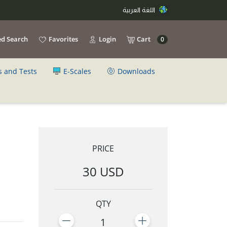
اللغة العربية
d Search
Favorites
Login
Cart
0
s and Tests
E-Scales
Downloads
PRICE
30 USD
QTY
1