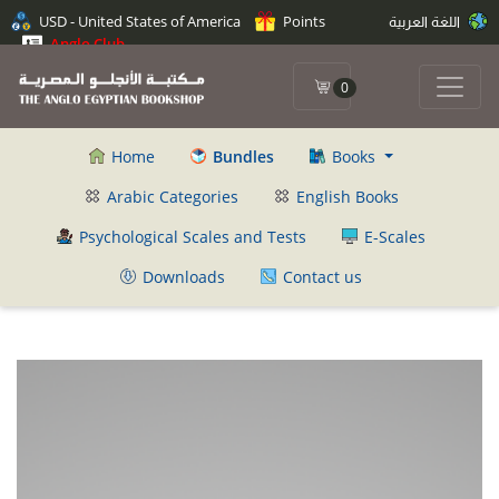
اللغة العربية
Points
USD - United States of America
Anglo Club
0
Home
Bundles
Books
Arabic Categories
English Books
Psychological Scales and Tests
E-Scales
Downloads
Contact us