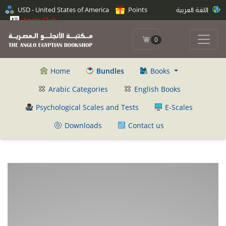
اللغة العربية
Points
USD - United States of America
Anglo Club
0
Home
Bundles
Books
Arabic Categories
English Books
Psychological Scales and Tests
E-Scales
Downloads
Contact us