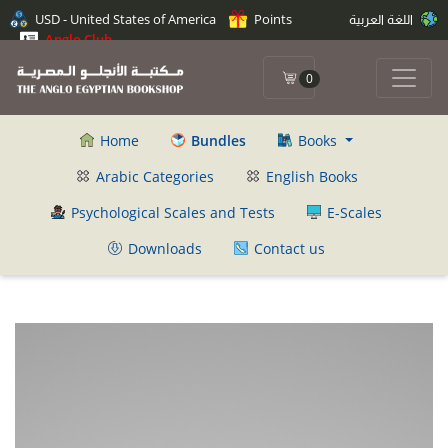
اللغة العربية
Points
USD - United States of America
Anglo Club
0
Home
Bundles
Books
Arabic Categories
English Books
Psychological Scales and Tests
E-Scales
Downloads
Contact us