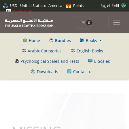
USD - United States of America
Points
اللغة العربية
Anglo Club
0
Home
Bundles
Books
Arabic Categories
English Books
Psychological Scales and Tests
E-Scales
Downloads
Contact us