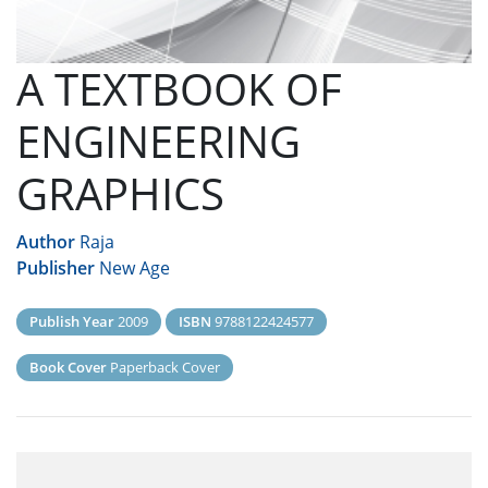
A TEXTBOOK OF
ENGINEERING
GRAPHICS
Author
Raja
Publisher
New Age
Publish Year
2009
ISBN
9788122424577
Book Cover
Paperback Cover