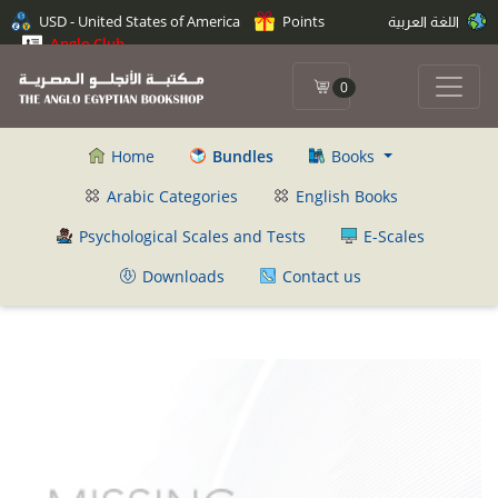
USD - United States of America
Points
اللغة العربية
Anglo Club
0
Home
Bundles
Books
Arabic Categories
English Books
Psychological Scales and Tests
E-Scales
Downloads
Contact us