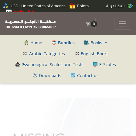
USD - United States of America
Points
اللغة العربية
Anglo Club
0
Home
Bundles
Books
Arabic Categories
English Books
Psychological Scales and Tests
E-Scales
Downloads
Contact us