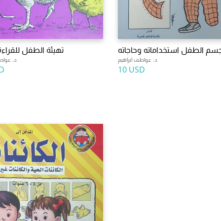
سم الطفل استخداماته وحاجاته
تهيئة الطفل للقراءة
د. عواطف ابراهيم
د. عواط
D
10 USD