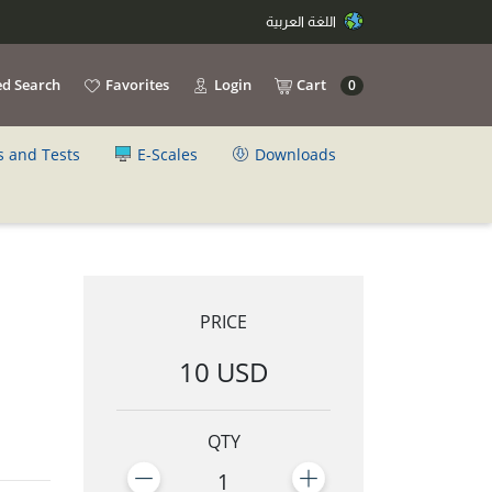
اللغة العربية
d Search
Favorites
Login
Cart
0
s and Tests
E-Scales
Downloads
PRICE
10 USD
QTY
1