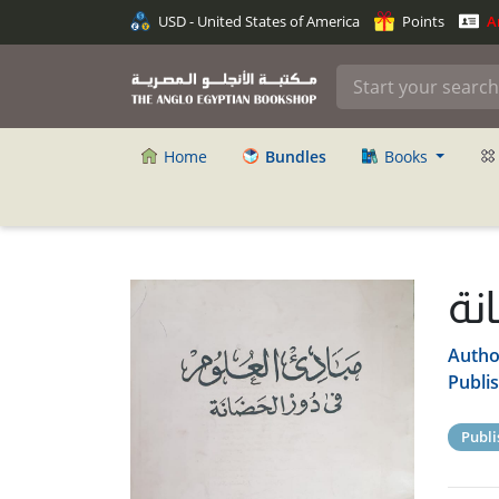
USD - United States of America
Points
An
Home
Bundles
Books
نة
Autho
Publi
Publi