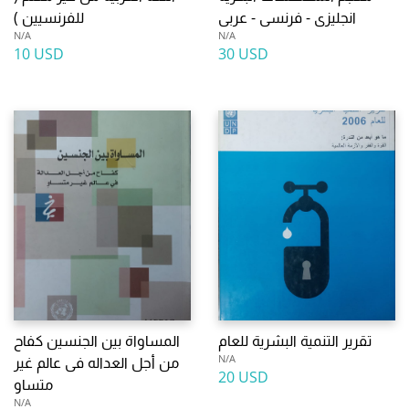
انجليزى - فرنسى - عربى
للفرنسيين )
N/A
N/A
10 USD
30 USD
تقرير التنمية البشرية للعام
المساواة بين الجنسين كفاح
N/A
من أجل العداله فى عالم غير
20 USD
متساو
N/A