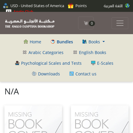
USD - United States of America
Points
اللغة العربية
Anglo Club
0
Home
Bundles
Books
Arabic Categories
English Books
Psychological Scales and Tests
E-Scales
Downloads
Contact us
N/A