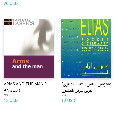
20 USD
ARMS AND THE MAN (
قاموس الياس الجيب انجليزى/
ANGLO )
عربى عربى/انجليزى
N/A
N/A
15 USD
10 USD