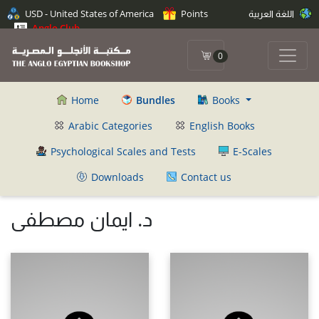
USD - United States of America
Points
اللغة العربية
Anglo Club
0
Home
Bundles
Books
Arabic Categories
English Books
Psychological Scales and Tests
E-Scales
Downloads
Contact us
د. ايمان مصطفى