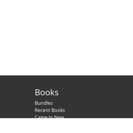
Books
Bundles
Recent Books
Came In New
Under Printing
Psychological Scales and Tests