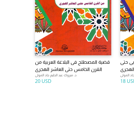
بى حتى
قضية المصطلح فى البلاغة العربية من
الهجرى
القرن الخامس حتى العاشر الهجرى
اد المولى
د. مبروك عبد الحليم جاد المولى
20 USD
18 US