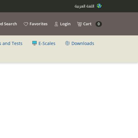
اللغة العربية
d Search
Favorites
Login
Cart
0
s and Tests
E-Scales
Downloads