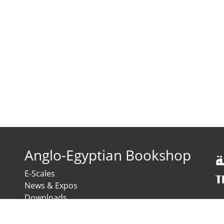
Anglo-Egyptian Bookshop
E-Scales
News & Expos
Downloads
News
Contact us