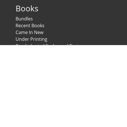
Books
Bundles
Recent Books
Came In New
Under Printing
Psychological Scales and Tests
Anglo-Egyptian Bookshop
E-Scales
News & Expos
Downloads
News
Contact us