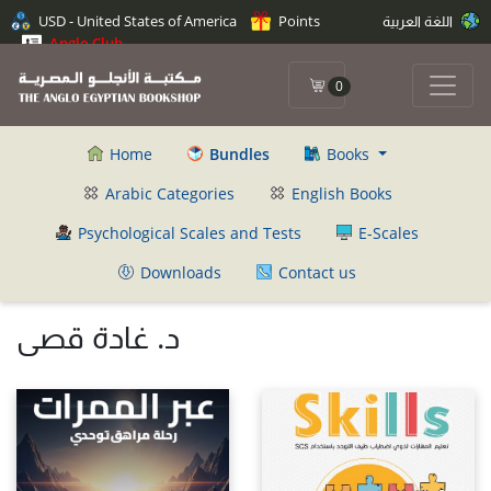
USD - United States of America
Points
اللغة العربية
Anglo Club
0
Home
Bundles
Books
Arabic Categories
English Books
Psychological Scales and Tests
E-Scales
Downloads
Contact us
د. غادة قصى