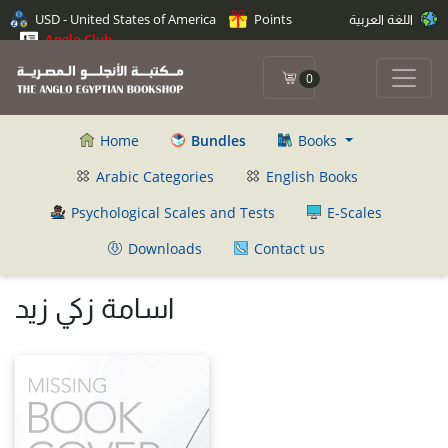
USD - United States of America
Points
اللغة العربية
Anglo Club
0
Home
Bundles
Books
Arabic Categories
English Books
Psychological Scales and Tests
E-Scales
Downloads
Contact us
اسامة زكي زيد