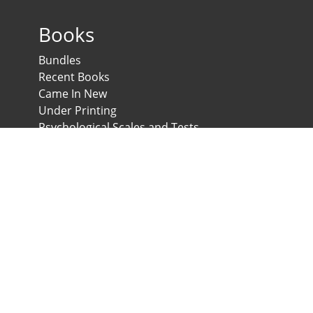
Books
Bundles
Recent Books
Came In New
Under Printing
Psychological Scales and Tests
Anglo-Egyptian Bookshop
E-Scales
News & Expos
Downloads
News
Contact us