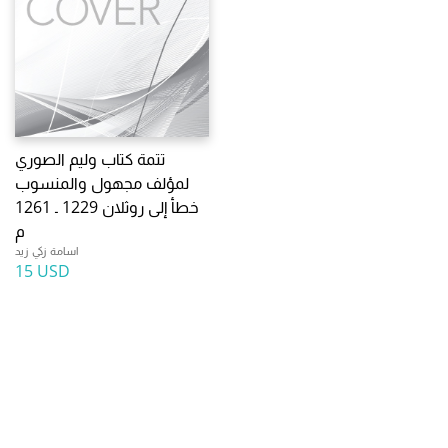
تتمة كتاب وليم الصوري
لمؤلف مجهول والمنسوب
خطأ إلى روثلان 1229 ـ 1261
م
اسامة زكي زيد
15 USD