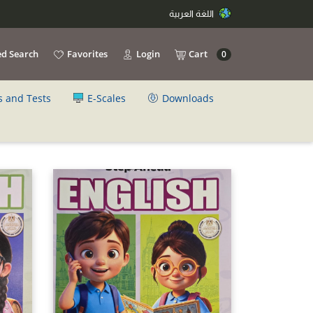
اللغة العربية
d Search
Favorites
Login
Cart
0
s and Tests
E-Scales
Downloads