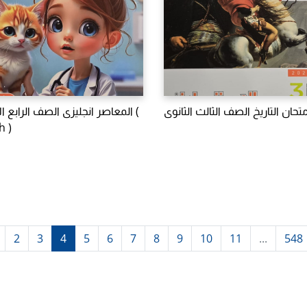
متحان التاريخ الصف الثالث الثانوى
المعاصر انجليزى الصف الرابع ال (
h )
2
3
4
5
6
7
8
9
10
11
...
548