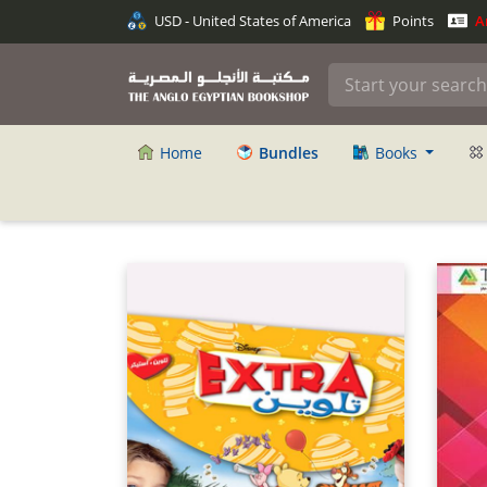
USD - United States of America
Points
An
Home
Bundles
Books